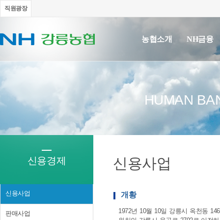
직원광장
농협소개
NH금융
HUMAN BAN
신용경제
신용사업
신용사업
개황
1972년 10월 10일 강릉시 옥천동
판매사업