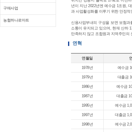
위치인 강릉시 율곡로 2792로 이전
년이 지난 2022년엔 예수금 1조원
구매사업
과 사업활성화를 이루기 위한 안정적
농협하나로마트
신용사업부내의 구성을 보면 보험과를
소통이 유지되고 있으며, 현재 산하 
만족하지 않고 조합원과 지역주민의 
연혁
연월일
연
1978년
예수금 1
1979년
대출금 1
1986년
예수금 1
1987년
대출금 1
1995년
예수금 1,
1997년
대출금 1,
1998년
예수금 2,