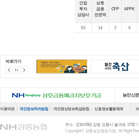
간접
상호
투자
금융
CFP
AFPK
상담사
전문역
53
14
2
6
바로가기
NH 상호금융예금자보호기금
농민신
이용약관
개인정보처리방침
개인영상정보취급방침
신용정보활용체제
주소 : (210-050) 강원 강릉시 율곡로 2792
Copyright© 강릉농업협동조합. All Right Res